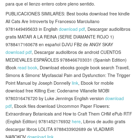
para que el lienzo entero cobre pleno sentido.
PUBLICACIONES SIMILARES: Best books download free kindle
All Cats Are Introverts by Francesco Marciuliano
9781449495633 in English
download pdf
, Descargar audiolibros
gratis MATAR A LA REINA (SERIE DIAMANTE ROJO 1)
9788417160678 en español DJVU FB2 de ANGY SKAY
download pdf
, Descargar audiolibros de android CUENTOS
MEDIEVALES ESPAÑOLES 9788466703031 (Spanish Edition)
iBook
read book
, Download ebooks google book search Travell,
Simons & Simons' Myofascial Pain and Dysfunction: The Trigger
Point Manual by Joseph Donnelly
link
, Ebook for mobile
download free Killing Eve: Codename Villanelle MOBI
9780316476720 by Luke Jennings English version
download
pdf
, Ebook files download Uncommon Paper Flowers:
Extraordinary Botanicals and How to Craft Them CHM ePub RTF
(English Edition) 9781452176932
here
, Libros de audio gratis
descargar libros LOLITA 9788433902689 de VLADIMIR
NABOKOV
download link
,