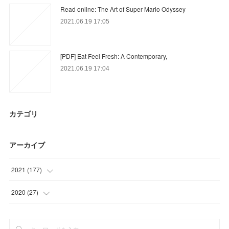
Read online: The Art of Super Mario Odyssey
2021.06.19 17:05
[PDF] Eat Feel Fresh: A Contemporary,
2021.06.19 17:04
カテゴリ
アーカイブ
2021
(
177
)
(
36
)
2020
(
27
)
(
48
)
(
9
)